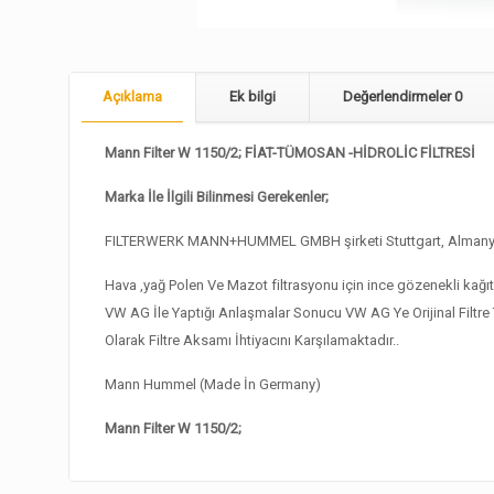
Açıklama
Ek bilgi
Değerlendirmeler
0
Mann Filter W 1150/2; FİAT-TÜMOSAN -HİDROLİC FİLTRESİ
Marka İle İlgili Bilinmesi Gerekenler;
FILTERWERK MANN+HUMMEL GMBH şirketi Stuttgart, Almanya ya
Hava ,yağ Polen Ve Mazot filtrasyonu için ince gözenekli kağıt f
VW AG İle Yaptığı Anlaşmalar Sonucu VW AG Ye Orijinal Filt
Olarak Filtre Aksamı İhtiyacını Karşılamaktadır..
Mann Hummel (Made İn Germany)
Mann Filter W 1150/2;