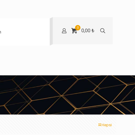
0
0,00 ₺
m
Hepsi