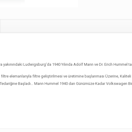
kınındaki Ludwigsburg’da 1940 Yılında Adolf Mann ve Dr. Erich Hummel tar
iltre elemanlarıyla filtre geliştirilmesi ve üretimine başlanması Üzerine, Kalite
re Tedariğine Başladı… Mann Hummel 1940 dan Günümüze Kadar Volkswagen Bine