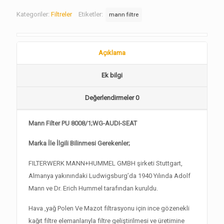
Kategoriler:
Filtreler
Etiketler:
mann filtre
Açıklama
Ek bilgi
Değerlendirmeler
0
Mann Filter PU 8008/1;WG-AUDI-SEAT
Marka İle İlgili Bilinmesi Gerekenler;
FILTERWERK MANN+HUMMEL GMBH şirketi Stuttgart,
Almanya yakınındaki Ludwigsburg’da 1940 Yılında Adolf
Mann ve Dr. Erich Hummel tarafından kuruldu.
Hava ,yağ Polen Ve Mazot filtrasyonu için ince gözenekli
kağıt filtre elemanlarıyla filtre geliştirilmesi ve üretimine