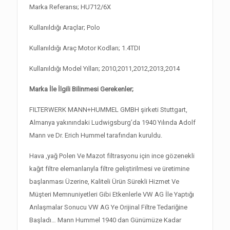
Marka Referansı; HU712/6X
Kullanıldığı Araçlar; Polo
Kullanıldığı Araç Motor Kodları; 1.4TDI
Kullanıldığı Model Yılları; 2010,2011,2012,2013,2014
Marka İle İlgili Bilinmesi Gerekenler;
FILTERWERK MANN+HUMMEL GMBH şirketi Stuttgart,
Almanya yakınındaki Ludwigsburg’da 1940 Yılında Adolf
Mann ve Dr. Erich Hummel tarafından kuruldu.
Hava ,yağ Polen Ve Mazot filtrasyonu için ince gözenekli
kağıt filtre elemanlarıyla filtre geliştirilmesi ve üretimine
başlanması Üzerine, Kaliteli Ürün Sürekli Hizmet Ve
Müşteri Memnuniyetleri Gibi Etkenlerle VW AG İle Yaptığı
Anlaşmalar Sonucu VW AG Ye Orijinal Filtre Tedariğine
Başladı… Mann Hummel 1940 dan Günümüze Kadar