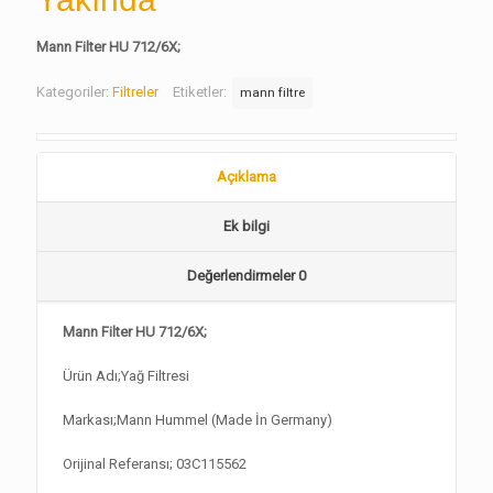
Mann Filter HU 712/6X;
Kategoriler:
Filtreler
Etiketler:
mann filtre
Açıklama
Ek bilgi
Değerlendirmeler
0
Mann Filter HU 712/6X;
Ürün Adı;Yağ Filtresi
Markası;Mann Hummel (Made İn Germany)
Orijinal Referansı; 03C115562