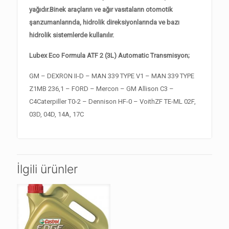
yağıdır.Binek araçların ve ağır vasıtaların otomotik
şanzumanlarında, hidrolik direksiyonlarında ve bazı
hidrolik sistemlerde kullanılır.
Lubex Eco Formula ATF 2 (3L) Automatic Transmisyon;
GM – DEXRON II-D – MAN 339 TYPE V1 – MAN 339 TYPE
Z1MB 236,1 – FORD – Mercon – GM Allison C3 –
C4Caterpiller T0-2 – Dennison HF-0 – VoithZF TE-ML 02F,
03D, 04D, 14A, 17C
İlgili ürünler