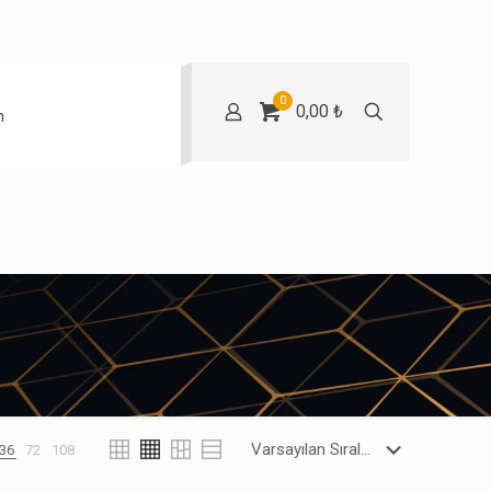
0
0,00 ₺
m
36
72
108