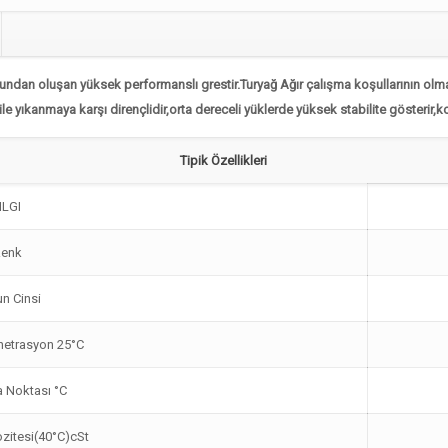
bundan oluşan yüksek performanslı grestir.T
uryağ Ağır çalışma koşullarının olm
 ile yıkanmaya karşı dirençlidir,orta dereceli yüklerde yüksek stabilite gösterir,
Tipik Özellikleri
NLGI
Renk
n Cinsi
netrasyon 25°C
 Noktası °C
zitesi(40°C)cSt