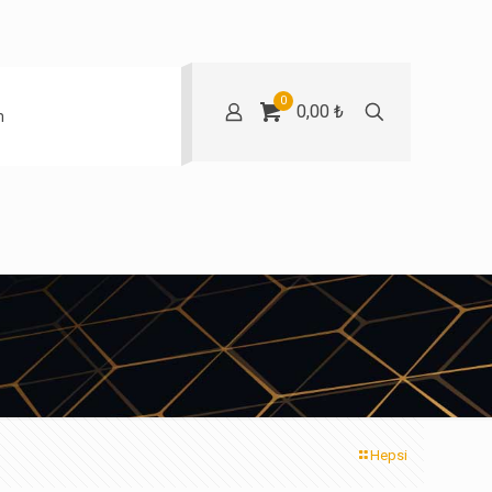
0
0,00 ₺
m
Hepsi