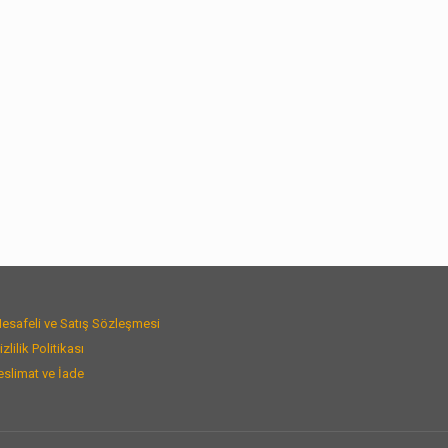
esafeli ve Satış Sözleşmesi
izlilik Politikası
eslimat ve İade