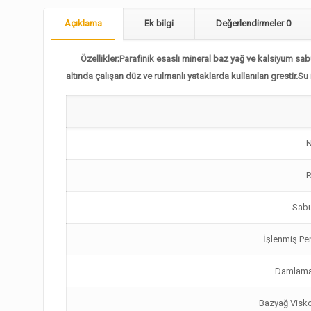
Açıklama
Ek bilgi
Değerlendirmeler
0
Özellikler;
Parafinik esaslı mineral baz yağ ve kalsiyum sa
altında çalışan düz ve rulmanlı yataklarda kullanılan grestir.Su
Sabu
İşlenmiş Pe
Damlama
Bazyağ Visko