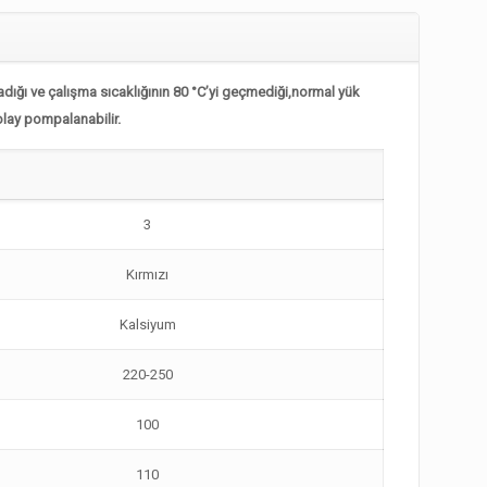
adığı ve çalışma sıcaklığının 80 °C’yi geçmediği,normal yük
kolay pompalanabilir.
3
Kırmızı
Kalsiyum
220-250
100
110