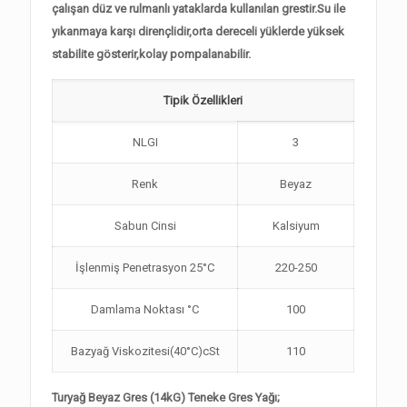
çalışan düz ve rulmanlı yataklarda kullanılan grestir.Su ile
yıkanmaya karşı dirençlidir,orta dereceli yüklerde yüksek
stabilite gösterir,kolay pompalanabilir.
Tipik Özellikleri
NLGI
3
Renk
Beyaz
Sabun Cinsi
Kalsiyum
İşlenmiş Penetrasyon 25°C
220-250
Damlama Noktası °C
100
Bazyağ Viskozitesi(40°C)cSt
110
Turyağ Beyaz Gres (14kG) Teneke Gres Yağı;