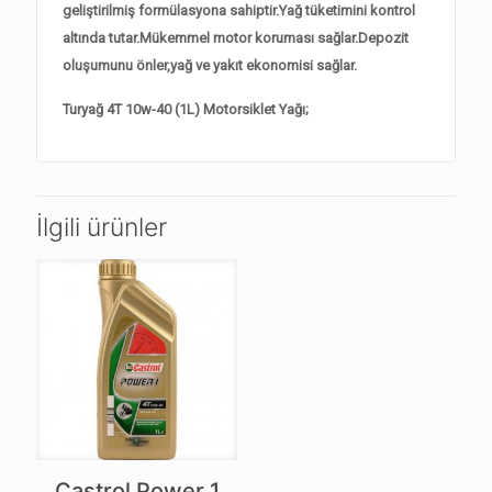
geliştirilmiş formülasyona sahiptir.Yağ tüketimini kontrol
altında tutar.Mükemmel motor koruması sağlar.Depozit
oluşumunu önler,yağ ve yakıt ekonomisi sağlar.
Turyağ 4T 10w-40 (1L) Motorsiklet Yağı;
İlgili ürünler
Castrol Power 1