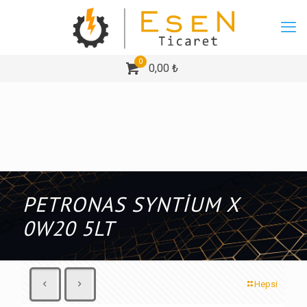
0
0,00 ₺
PETRONAS SYNTİUM X
0W20 5LT
Hepsi