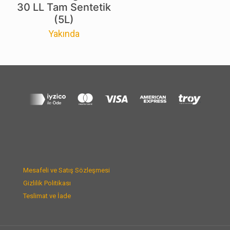
30 LL Tam Sentetik
(5L)
Yakında
Mesafeli ve Satış Sözleşmesi
Gizlilik Politikası
Teslimat ve İade