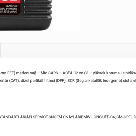
y, EFE) madeni yağ – Mid SAPS – ACEA C2 ve C3 – yüksek koruma ile birlikte Ek
tör (CAT), dizel partikül filtresi (DPF), SCR (Seçici katalitik indirgeme) sistem
 STANDARTLARI
API SERVICE SN
OEM ONAYLARI
BMW LONGLIFE-04 ;
GM-OPEL D