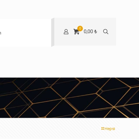
0
0,00 ₺
m
Hepsi