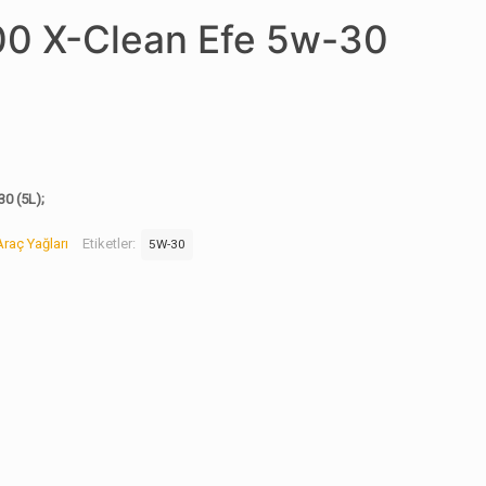
00 X-Clean Efe 5w-30
0 (5L);
Araç Yağları
Etiketler:
5W-30