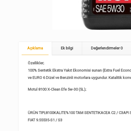
Açıklama
Ek bilgi
Değerlendirmeler
0
Özellikler;
100% Sentetik Ekstra Yakıt Ekonomisi sunan (Extra Fuel Econom
ve EURO 6 Dizel ve Benzinli motorlara uygundur. Katalitik konver
Motul 8100 X-Clean Efe 5w-30 (5L);
ÜRÜN TIPI;8100
KALITE%100 TAM SENTETIK
ACEA C2 / C3
API
FIAT 9.55535-S1 / S3