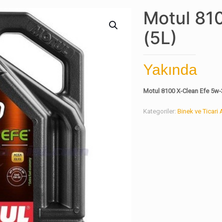
Motul 81
(5L)
Yakında
Motul 8100 X-Clean Efe 5w-3
Kategoriler:
Binek ve Ticari 