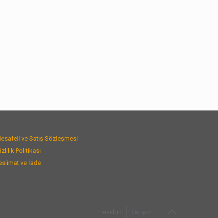
esafeli ve Satış Sözleşmesi
izlilik Politikası
eslimat ve İade
Hesabım
İletişim