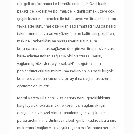
dengeli performansı ile formüle edilmiştir. Özel katık
paketi, çelik/çelik ve polimer/çelik dahil olmak üzere çok
çeşitli kızak malzemeleri ile tuttu-kaydı ve titreşimi azaltan
fevkalade sürtünme özellikleri sağlamaktadır. Bu da kesici
takım ömrünü uzatan ve yüzey işleme kalitesini geliştiren,
makine üretkenliğini ve hassasiyetini uzun süre
korumasına olanak sağlayan düzgün ve titreşimsiz kızak
hareketlerine imkan sağlar. Mobil Vactra Oil Serisi,
yağlanmış yüzeylerde yüksek pH’ lı soğutucuların
paslandırıcı etkisini minimuma indirirken, su bazlı birçok
kesme sıvısından kusursuz bir ayrılma sağlamak üzere
optimize edilmiştir.
Mobil Vactra Oil Serisi, kızaklarının zorlu gerekliliklerini
karşılayarak, ekstra makine koruması sağlamak için
geliştirilmiş ve özel olarak tasarlanmıştır. Yağ, kaliteli
parça üretiminin arttırılmasına belirgin bir katkıda bulunan,
mükemmel yağlayıcılık ve yük taşıma performansı sergiler.