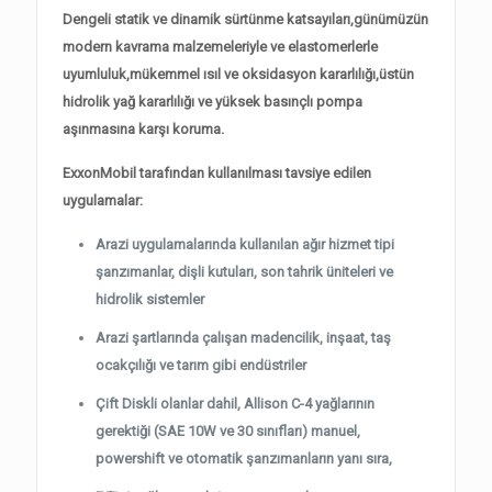
Dengeli statik ve dinamik sürtünme katsayıları,günümüzün
modern kavrama malzemeleriyle ve elastomerlerle
uyumluluk,mükemmel ısıl ve oksidasyon kararlılığı,üstün
hidrolik yağ kararlılığı ve yüksek basınçlı pompa
aşınmasına karşı koruma.
ExxonMobil tarafından kullanılması tavsiye edilen
uygulamalar:
Arazi uygulamalarında kullanılan ağır hizmet tipi
şanzımanlar, dişli kutuları, son tahrik üniteleri ve
hidrolik sistemler
Arazi şartlarında çalışan madencilik, inşaat, taş
ocakçılığı ve tarım gibi endüstriler
Çift Diskli olanlar dahil, Allison C-4 yağlarının
gerektiği (SAE 10W ve 30 sınıfları) manuel,
powershift ve otomatik şanzımanların yanı sıra,