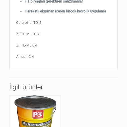
F Tipi yağları gerektiren şanzımanlar
Hareketli ekipman içeren birçok hidrolik uygulama
Caterpillar TO-4
ZF TE-ML-03C
ZF TE-ML 07F
Allison C-4
İlgili ürünler