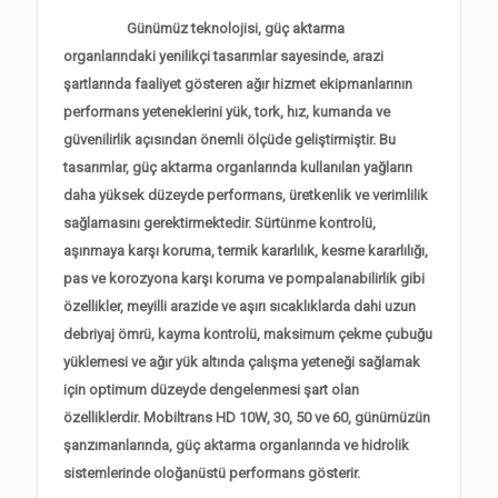
Günümüz teknolojisi, güç aktarma
organlarındaki yenilikçi tasarımlar sayesinde, arazi
şartlarında faaliyet gösteren ağır hizmet ekipmanlarının
performans yeteneklerini yük, tork, hız, kumanda ve
güvenilirlik açısından önemli ölçüde geliştirmiştir. Bu
tasarımlar, güç aktarma organlarında kullanılan yağların
daha yüksek düzeyde performans, üretkenlik ve verimlilik
sağlamasını gerektirmektedir. Sürtünme kontrolü,
aşınmaya karşı koruma, termik kararlılık, kesme kararlılığı,
pas ve korozyona karşı koruma ve pompalanabilirlik gibi
özellikler, meyilli arazide ve aşırı sıcaklıklarda dahi uzun
debriyaj ömrü, kayma kontrolü, maksimum çekme çubuğu
yüklemesi ve ağır yük altında çalışma yeteneği sağlamak
için optimum düzeyde dengelenmesi şart olan
özelliklerdir. Mobiltrans HD 10W, 30, 50 ve 60, günümüzün
şanzımanlarında, güç aktarma organlarında ve hidrolik
sistemlerinde oloğanüstü performans gösterir.