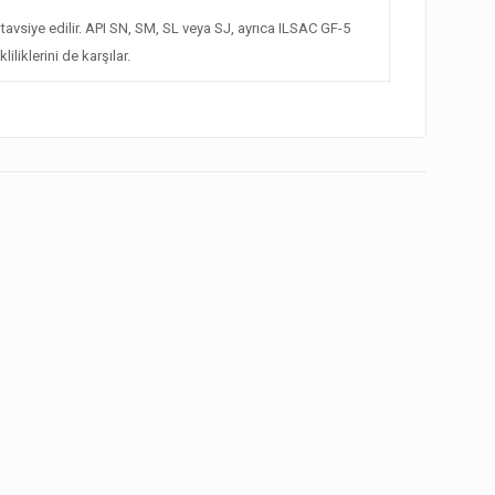
avsiye edilir. API SN, SM, SL veya SJ, ayrıca ILSAC GF-5
liklerini de karşılar.