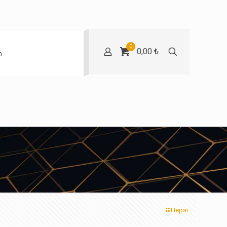
0
0,00 ₺
m
Hepsi