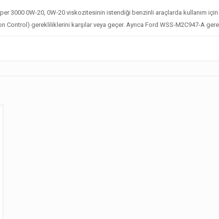
er 3000 0W-20, 0W-20 viskozitesinin istendiği benzinli araçlarda kullanım için t
ion Control) gerekliliklerini karşılar veya geçer. Ayrıca Ford WSS-M2C947-A gerekli