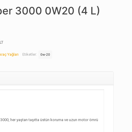
per 3000 0W20 (4 L)
LT
Araç Yağları
Etiketler:
0w-20
 3000, her yaştan taşıtta üstün koruma ve uzun motor ömrü