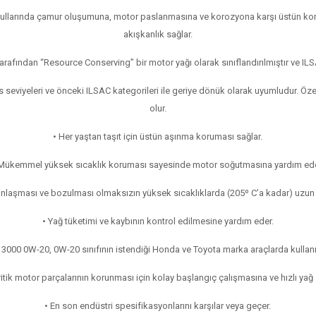
oşullarında çamur oluşumuna, motor paslanmasına ve korozyona karşı üstün koru
akışkanlık sağlar.
afından “Resource Conserving” bir motor yağı olarak sınıflandırılmıştır ve ILSAC
 seviyeleri ve önceki ILSAC kategorileri ile geriye dönük olarak uyumludur. Öze
olur.
• Her yaştan taşıt için üstün aşınma koruması sağlar.
 Mükemmel yüksek sıcaklık koruması sayesinde motor soğutmasına yardım ede
ınlaşması ve bozulması olmaksızın yüksek sıcaklıklarda (205º C’a kadar) uzun 
• Yağ tüketimi ve kaybının kontrol edilmesine yardım eder.
 3000 0W-20, 0W-20 sınıfının istendiği Honda ve Toyota marka araçlarda kulla
ritik motor parçalarının korunması için kolay başlangıç çalışmasına ve hızlı yağ
• En son endüstri spesifikasyonlarını karşılar veya geçer.