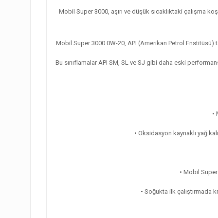
Mobil Super 3000, aşırı ve düşük sıcaklıktaki çalışma k
Mobil Super 3000 0W-20, API (Amerikan Petrol Enstitüsü) tar
Bu sınıflamalar API SM, SL ve SJ gibi daha eski performans
•
• Oksidasyon kaynaklı yağ kal
• Mobil Super
• Soğukta ilk çalıştırmada k