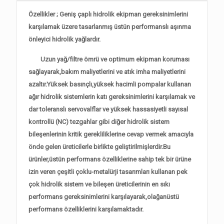
Özellikler ; Geniş çaplı hidrolik ekipman gereksinimlerini
karşılamak üzere tasarlanmış üstün performanslı aşınma
önleyici hidrolik yağlardır.
Uzun yağ/filtre ömrü ve optimum ekipman koruması
sağlayarak,bakım maliyetlerini ve atık imha maliyetlerini
azaltır.Yüksek basınçlı,yüksek hacimli pompalar kullanan
ağır hidrolik sistemlerin katı gereksinimlerini karşılamak ve
dar toleranslı servovalflar ve yüksek hassasiyetli sayısal
kontrollü (NC) tezgahlar gibi diğer hidrolik sistem
bileşenlerinin kritik gerekliliklerine cevap vermek amacıyla
önde gelen üreticilerle birlikte geliştirilmişlerdir.Bu
ürünler,üstün performans özelliklerine sahip tek bir ürüne
izin veren çeşitli çoklu-metalürji tasarımları kullanan pek
çok hidrolik sistem ve bileşen üreticilerinin en sıkı
performans gereksinimlerini karşılayarak,olağanüstü
performans özelliklerini karşılamaktadır.