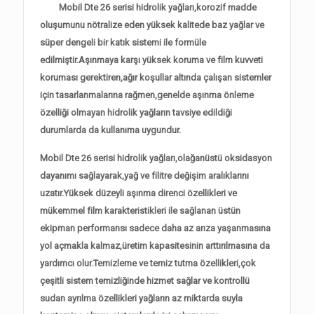
Mobil Dte 26 serisi hidrolik yağları,korozif madde
oluşumunu nötralize eden yüksek kalitede baz yağlar ve
süper dengeli bir katık sistemi ile formüle
edilmiştir.Aşınmaya karşı yüksek koruma ve film kuvveti
koruması gerektiren,ağır koşullar altında çalışan sistemler
için tasarlanmalarına rağmen,genelde aşınma önleme
özelliği olmayan hidrolik yağların tavsiye edildiği
durumlarda da kullanıma uygundur.
Mobil Dte 26 serisi hidrolik yağları,olağanüstü oksidasyon
dayanımı sağlayarak,yağ ve filitre değişim aralıklarını
uzatır.Yüksek düzeyli aşınma direnci özellikleri ve
mükemmel film karakteristikleri ile sağlanan üstün
ekipman performansı sadece daha az arıza yaşanmasına
yol açmakla kalmaz,üretim kapasitesinin arttırılmasına da
yardımcı olur.Temizleme ve temiz tutma özellikleri,çok
çeşitli sistem temizliğinde hizmet sağlar ve kontrollü
sudan ayrılma özellikleri yağların az miktarda suyla