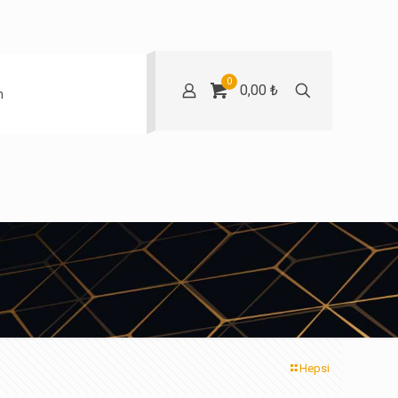
0
0,00 ₺
m
Hepsi