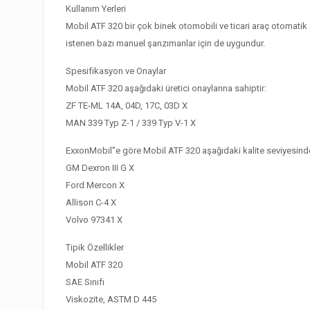
Kullanım Yerleri
Mobil ATF 320 bir çok binek otomobili ve ticari araç otomatik 
istenen bazı manuel şanzımanlar için de uygundur.
Spesifikasyon ve Onaylar
Mobil ATF 320 aşağıdaki üretici onaylarına sahiptir:
ZF TE-ML 14A, 04D, 17C, 03D X
MAN 339 Typ Z-1 / 339 Typ V-1 X
ExxonMobil”e göre Mobil ATF 320 aşağıdaki kalite seviyesinde
GM Dexron III G X
Ford Mercon X
Allison C-4 X
Volvo 97341 X
Tipik Özellikler
Mobil ATF 320
SAE Sınıfı
Viskozite, ASTM D 445