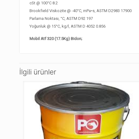
cSt @ 100°C 8.2
Brookfield Viskozite @ -40°C, mPa•s, ASTM D2983 17900
Parlama Noktası, °C, ASTM D92 197
Yoğunluk @ 15°C, kg/l, ASTM D 4052 0.856
Mobil Atf 320 (17.5Kg) Bidon;
İlgili ürünler