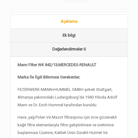
Açıklama
Ek bilgi
Değerlendirmeler
0
Mann Filter WK 842/13;MERCEDES-RENAULT
Marka İle İlgili Bilinmesi Gerekenler;
FILTERWERK MANN+HUMMEL GMBH şirketi Stuttgart,
Almanya yakınındaki Ludwigsburg’da 1940 Yılında Adolf
Mann ve Dr. Erich Hummel tarafından kuruldu.
Hava ,yağ Polen Ve Mazot filtrasyonu için ince gözenekli
kağıt filtre elemanlarıyla filtre geliştirilmesi ve üretimine
başlanması Üzerine, Kaliteli Ürün Sürekli Hizmet Ve