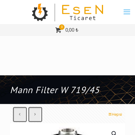
0
0,00 ₺
Mann Filter W 719/45
Hepsi