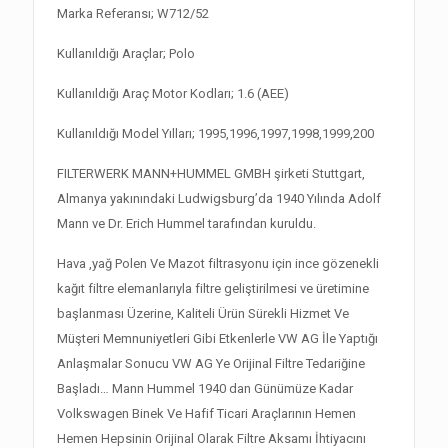
Marka Referansı; W712/52
Kullanıldığı Araçlar; Polo
Kullanıldığı Araç Motor Kodları; 1.6 (AEE)
Kullanıldığı Model Yılları; 1995,1996,1997,1998,1999,200
FILTERWERK MANN+HUMMEL GMBH şirketi Stuttgart,
Almanya yakınındaki Ludwigsburg’da 1940 Yılında Adolf
Mann ve Dr. Erich Hummel tarafından kuruldu.
Hava ,yağ Polen Ve Mazot filtrasyonu için ince gözenekli
kağıt filtre elemanlarıyla filtre geliştirilmesi ve üretimine
başlanması Üzerine, Kaliteli Ürün Sürekli Hizmet Ve
Müşteri Memnuniyetleri Gibi Etkenlerle VW AG İle Yaptığı
Anlaşmalar Sonucu VW AG Ye Orijinal Filtre Tedariğine
Başladı… Mann Hummel 1940 dan Günümüze Kadar
Volkswagen Binek Ve Hafif Ticari Araçlarının Hemen
Hemen Hepsinin Orijinal Olarak Filtre Aksamı İhtiyacını