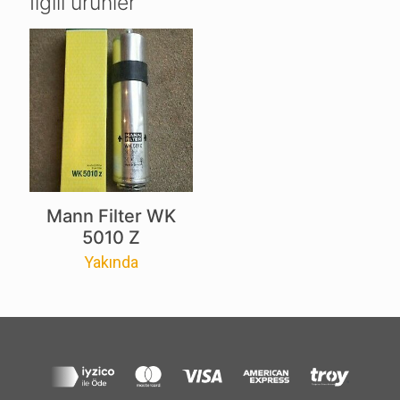
İlgili ürünler
Mann Filter WK
5010 Z
Yakında