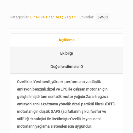
Kategoriler:
Binek ve Ticari Araç Yağları
Etiketler:
5W-30
Açıklama
Ek bilgi
Değerlendirmeler
0
Özellikler;Yeni nesil ,yüksek performans ve düşük
emisyon benzinli,dizel ve LPG ile çalışan motorlar için
geliştirilmiştir tam sentetik motor yağıdır.Zararlı egzoz
emisyonlarını azaltmaya yönelik dizel partikül filtreli (DPF)
motorlar için düşük SAPS (sülfatlanmış kül,fosfor ve
sülfür)teknolojisi ile üretilmiştir.Özellikle yeni nesil
motorların yağlama sistemleri için uygundur.