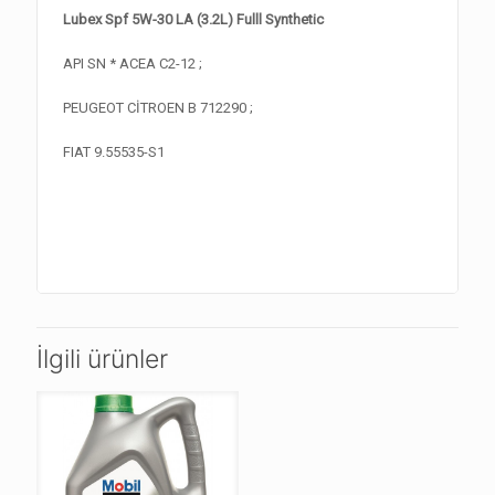
Lubex Spf 5W-30 LA (3.2L) Fulll Synthetic
API SN * ACEA C2-12 ;
PEUGEOT CİTROEN B 712290 ;
FIAT 9.55535-S1
İlgili ürünler