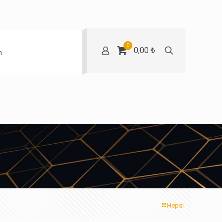
0
0,00 ₺
m
Hepsi