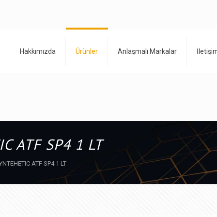
Hakkımızda
Ürünler
Anlaşmalı Markalar
İletişi
C ATF SP4 1 LT
NTEHETIC ATF SP4 1 LT