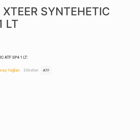
 XTEER SYNTEHETIC
1 LT
 ATF SP4 1 LT:
Araç Yağları
Etiketler:
ATF