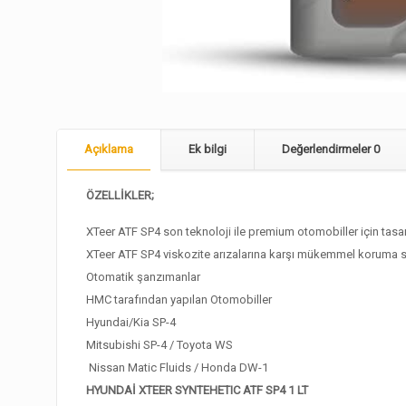
Açıklama
Ek bilgi
Değerlendirmeler
0
ÖZELLİKLER;
XTeer ATF SP4 son teknoloji ile premium otomobiller için tasa
XTeer ATF SP4 viskozite arızalarına karşı mükemmel koruma sa
Otomatik şanzımanlar
HMC tarafından yapılan Otomobiller
Hyundai/Kia SP-4
Mitsubishi SP-4 / Toyota WS
Nissan Matic Fluids / Honda DW-1
HYUNDAİ XTEER SYNTEHETIC ATF SP4 1 LT