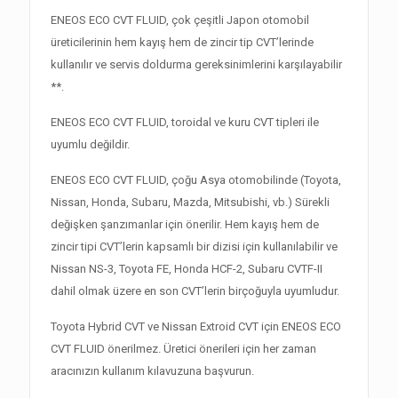
ENEOS ECO CVT FLUID, çok çeşitli Japon otomobil
üreticilerinin hem kayış hem de zincir tip CVT’lerinde
kullanılır ve servis doldurma gereksinimlerini karşılayabilir
**.
ENEOS ECO CVT FLUID, toroidal ve kuru CVT tipleri ile
uyumlu değildir.
ENEOS ECO CVT FLUID, çoğu Asya otomobilinde (Toyota,
Nissan, Honda, Subaru, Mazda, Mitsubishi, vb.) Sürekli
değişken şanzımanlar için önerilir. Hem kayış hem de
zincir tipi CVT’lerin kapsamlı bir dizisi için kullanılabilir ve
Nissan NS-3, Toyota FE, Honda HCF-2, Subaru CVTF-II
dahil olmak üzere en son CVT’lerin birçoğuyla uyumludur.
Toyota Hybrid CVT ve Nissan Extroid CVT için ENEOS ECO
CVT FLUID önerilmez. Üretici önerileri için her zaman
aracınızın kullanım kılavuzuna başvurun.