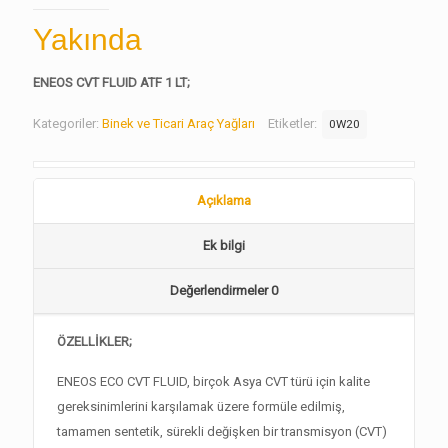
Yakında
ENEOS CVT FLUID ATF 1 LT;
Kategoriler:
Binek ve Ticari Araç Yağları
Etiketler:
0W20
Açıklama
Ek bilgi
Değerlendirmeler
0
ÖZELLİKLER;
ENEOS ECO CVT FLUID, birçok Asya CVT türü için kalite
gereksinimlerini karşılamak üzere formüle edilmiş,
tamamen sentetik, sürekli değişken bir transmisyon (CVT)