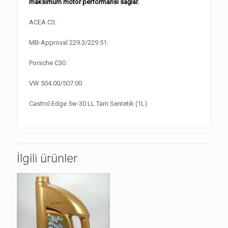
maksimum motor performansı sağlar.
ACEA C3:
MB-Approval 229.3/229.51:
Porsche C30 :
VW 504.00/507.00
Castrol Edge 5w-30 LL Tam Sentetik (1L)
İlgili ürünler