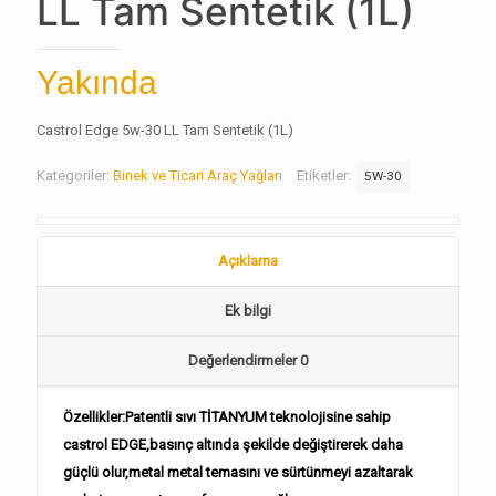
LL Tam Sentetik (1L)
Yakında
Castrol Edge 5w-30 LL Tam Sentetik (1L)
Kategoriler:
Binek ve Ticari Araç Yağları
Etiketler:
5W-30
Açıklama
Ek bilgi
Değerlendirmeler
0
Özellikler:Patentli sıvı TİTANYUM teknolojisine sahip
castrol EDGE,basınç altında şekilde değiştirerek daha
güçlü olur,metal metal temasını ve sürtünmeyi azaltarak