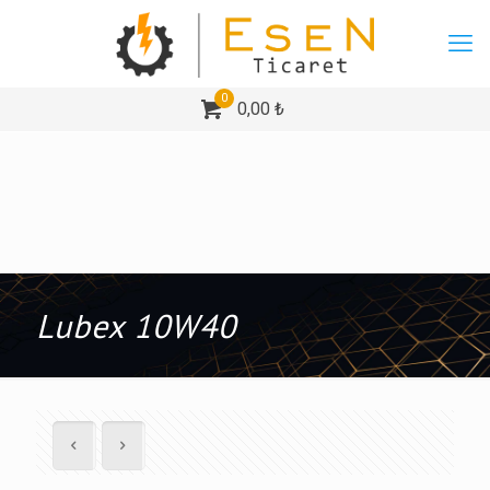
0
0,00 ₺
Lubex 10W40