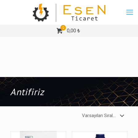
0
0,00 ₺
Antifiriz