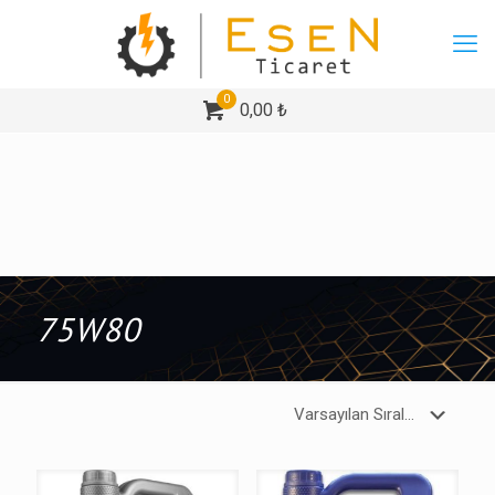
0
0,00 ₺
75W80