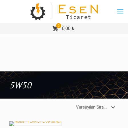
0
0,00 ₺
5W50