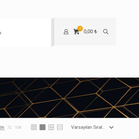
0
0,00 ₺
m
36
72
108